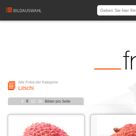
BILDAUSWAHL
Alle Fotos der Kategorie
Litschi
4
8
12
16
Bilder pro Seite