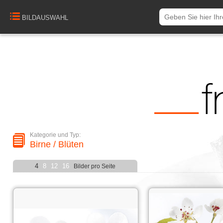
BILDAUSWAHL
Kategorie und Typ:
Birne / Blüten
4
8
12
16
Bilder pro Seite